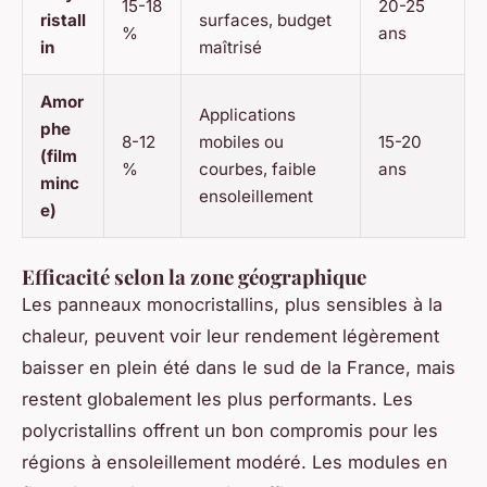
15-18
20-25
ristall
surfaces, budget
%
ans
in
maîtrisé
Amor
Applications
phe
8-12
mobiles ou
15-20
(film
%
courbes, faible
ans
minc
ensoleillement
e)
Efficacité selon la zone géographique
Les panneaux monocristallins, plus sensibles à la
chaleur, peuvent voir leur rendement légèrement
baisser en plein été dans le sud de la France, mais
restent globalement les plus performants. Les
polycristallins offrent un bon compromis pour les
régions à ensoleillement modéré. Les modules en