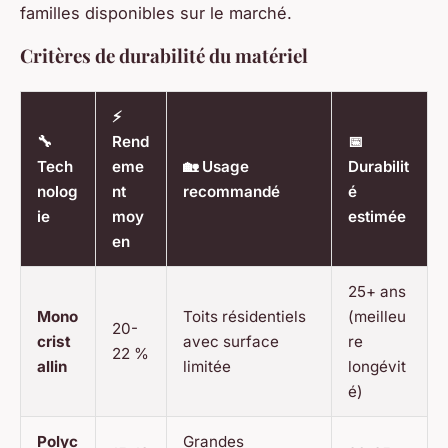
familles disponibles sur le marché.
Critères de durabilité du matériel
⚡
🔧
Rend
📅
Tech
eme
🏡 Usage
Durabilit
nolog
nt
recommandé
é
ie
moy
estimée
en
25+ ans
Mono
Toits résidentiels
(meilleu
20-
crist
avec surface
re
22 %
allin
limitée
longévit
é)
Polyc
Grandes