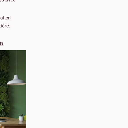
al en
ière.
on