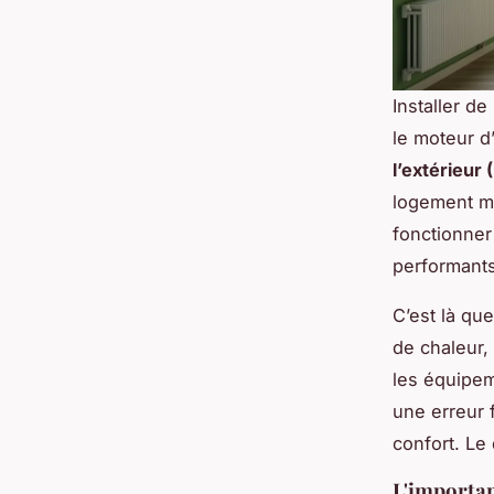
Installer d
le moteur d’
l’extérieur 
logement mal
fonctionner
performants
C’est là qu
de chaleur,
les équipem
une erreur 
confort. Le 
L'importan