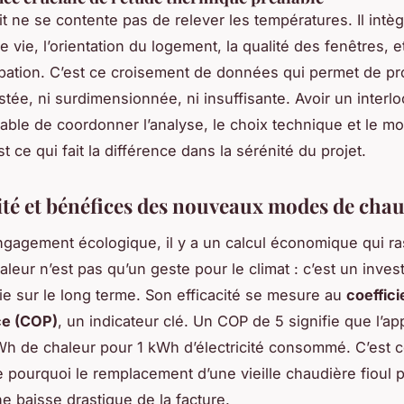
t ne se contente pas de relever les températures. Il intèg
e vie, l’orientation du logement, la qualité des fenêtres, 
pation. C’est ce croisement de données qui permet de p
stée, ni surdimensionnée, ni insuffisante. Avoir un interl
able de coordonner l’analyse, le choix technique et le m
st ce qui fait la différence dans la sérénité du projet.
ité et bénéfices des nouveaux modes de chau
engagement écologique, il y a un calcul économique qui ra
leur n’est pas qu’un geste pour le climat : c’est un inve
ifie sur le long terme. Son efficacité se mesure au
coeffici
e (COP)
, un indicateur clé. Un COP de 5 signifie que l’ap
Wh de chaleur pour 1 kWh d’électricité consommé. C’est c
e pourquoi le remplacement d’une vieille chaudière fioul 
ne baisse drastique de la facture.