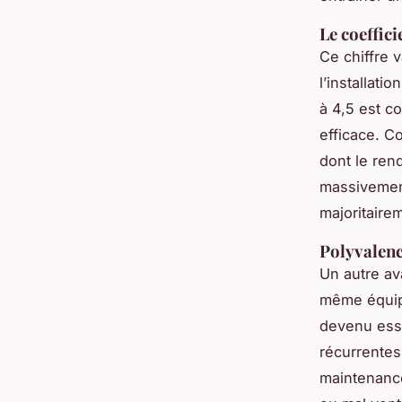
Le coeffic
Ce chiffre v
l’installat
à 4,5 est c
efficace. C
dont le ren
massivement
majoritaire
Polyvalence
Un autre av
même équipe
devenu esse
récurrentes
maintenance