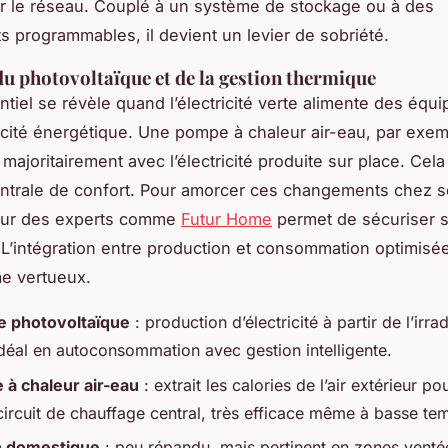
r le réseau. Couplé à un système de stockage ou à des
 programmables, il devient un levier de sobriété.
 du photovoltaïque et de la gestion thermique
entiel se révèle quand l’électricité verte alimente des équ
acité énergétique. Une pompe à chaleur air-eau, par exem
majoritairement avec l’électricité produite sur place. Cel
centrale de confort. Pour amorcer ces changements chez s
sur des experts comme
Futur Home
permet de sécuriser 
. L’intégration entre production et consommation optimisée
e vertueux.
re photovoltaïque
: production d’électricité à partir de l’irra
idéal en autoconsommation avec gestion intelligente.
à chaleur air-eau
: extrait les calories de l’air extérieur po
circuit de chauffage central, très efficace même à basse te
n domestique
: peu répandu, mais pertinent en zones venté