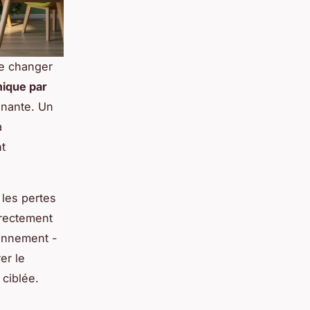
me changer
mique par
inante. Un
à
t
 les pertes
rrectement
onnement -
er le
 ciblée.