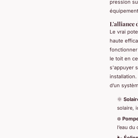
pression su
équipements
L'alliance
Le vrai pot
haute effic
fonctionner 
le toit en 
s'appuyer 
installation
d’un systèm
🌞
Solai
solaire, 
❄️
Pompe 
l’eau du 
🌬️
Éolie