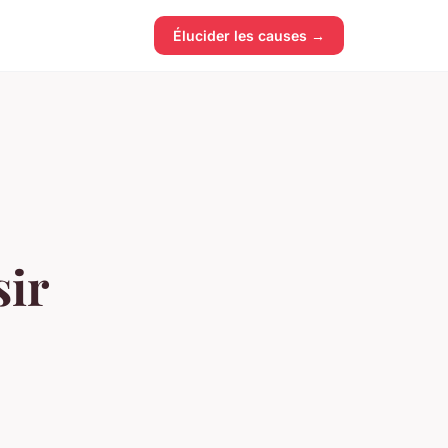
Élucider les causes →
sir
e