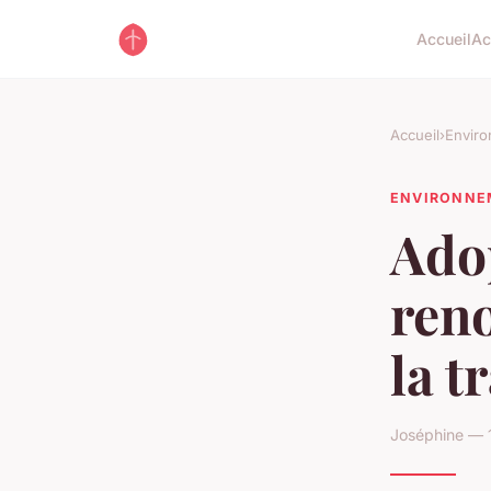
Accueil
Ac
Accueil
›
Envir
ENVIRONNE
Ado
reno
la t
Joséphine — 