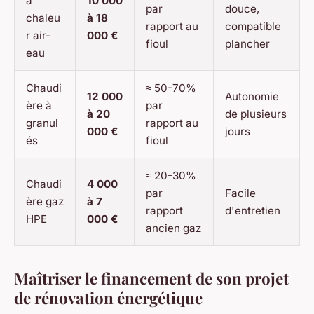
à
10 000
par
douce,
chaleu
à 18
rapport au
compatible
r air-
000 €
fioul
plancher
eau
Chaudi
≈ 50-70%
12 000
Autonomie
ère à
par
à 20
de plusieurs
granul
rapport au
000 €
jours
és
fioul
≈ 20-30%
Chaudi
4 000
par
Facile
ère gaz
à 7
rapport
d'entretien
HPE
000 €
ancien gaz
Maîtriser le financement de son projet
de rénovation énergétique