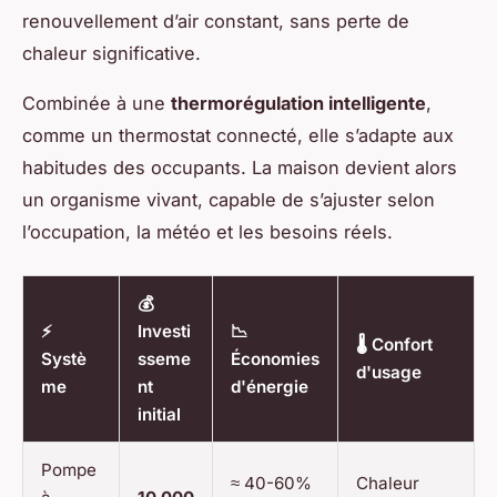
renouvellement d’air constant, sans perte de
chaleur significative.
Combinée à une
thermorégulation intelligente
,
comme un thermostat connecté, elle s’adapte aux
habitudes des occupants. La maison devient alors
un organisme vivant, capable de s’ajuster selon
l’occupation, la météo et les besoins réels.
💰
⚡
Investi
📉
🌡️ Confort
Systè
sseme
Économies
d'usage
me
nt
d'énergie
initial
Pompe
≈ 40-60%
Chaleur