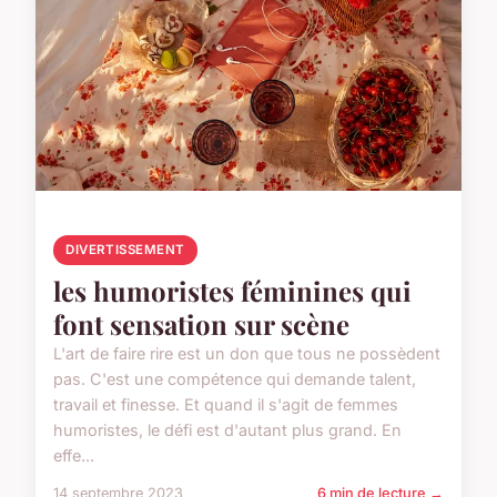
DIVERTISSEMENT
les humoristes féminines qui
font sensation sur scène
L'art de faire rire est un don que tous ne possèdent
pas. C'est une compétence qui demande talent,
travail et finesse. Et quand il s'agit de femmes
humoristes, le défi est d'autant plus grand. En
effe...
14 septembre 2023
6 min de lecture →