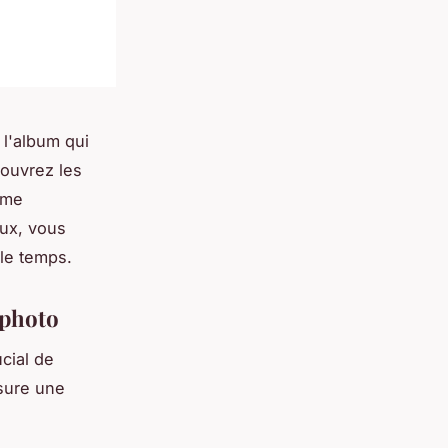
 l'album qui
couvrez les
ème
aux, vous
le temps.
 photo
ucial de
sure une