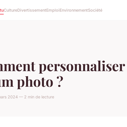
tu
Culture
Divertissement
Emploi
Environnement
Société
ment personnaliser
um photo ?
ars 2024 — 2 min de lecture