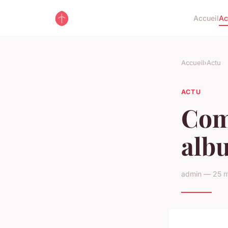
Accueil
Ac
Accueil
›
Actu
ACTU
Com
alb
admin — 25 m