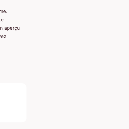
ime.
te
 un aperçu
yez