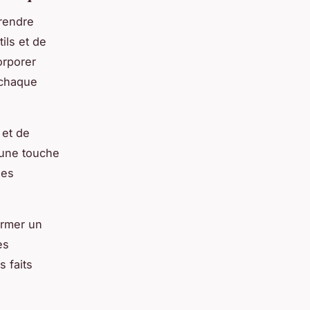
 rendre
ils et de
orporer
 chaque
et de
 une touche
des
ormer un
es
s faits