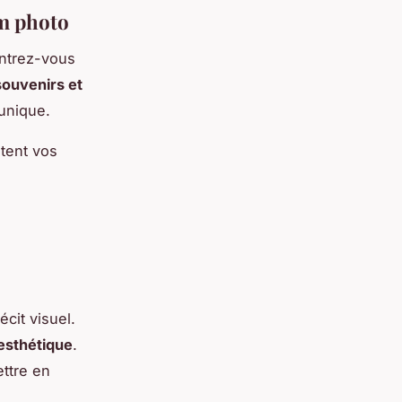
um photo
entrez-vous
souvenirs et
unique.
tent vos
écit visuel.
 esthétique
.
ettre en