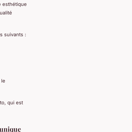
e esthétique
ualité
s suivants :
 le
o, qui est
 unique