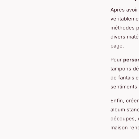
Après avoir
véritableme
méthodes po
divers maté
page.
Pour
person
tampons déc
de fantaisi
sentiments 
Enfin, crée
album stand
découpes, du
maison rend