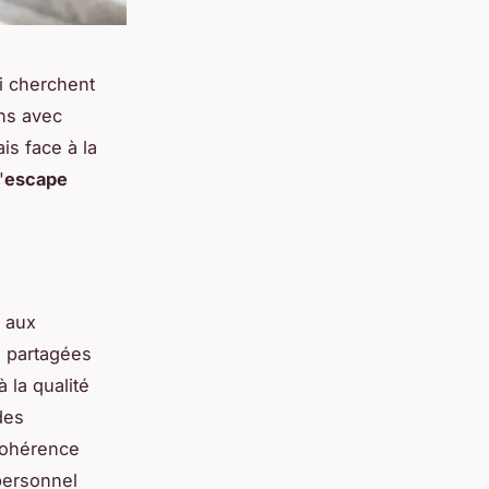
i cherchent
ens avec
is face à la
'
escape
l aux
s partagées
 la qualité
des
 cohérence
 personnel