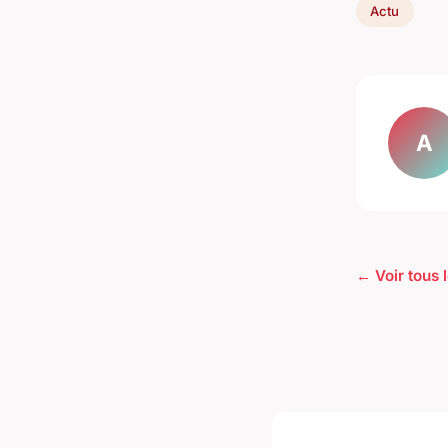
Actu
A
← Voir tous l