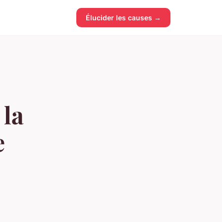
Élucider les causes →
 la
e