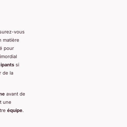
Assurez-vous
n matière
mé pour
imordial
cipants
si
r de la
ame
avant de
et une
otre
équipe
.