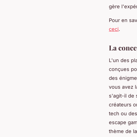
gère l'expé
Pour en sav
ceci
.
La concep
L'un des pl
conçues pou
des énigmes 
vous avez l
s'agit-il d
créateurs o
tech ou des
escape gam
thème de l