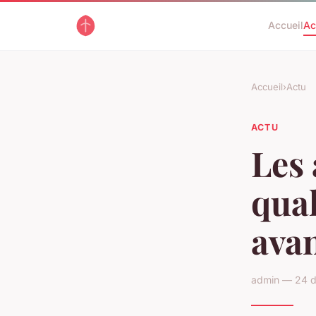
Accueil
Ac
Accueil
›
Actu
ACTU
Les 
qual
avan
admin — 24 d