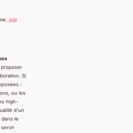
ame,
voir
mes
t proposer
boration. Si
oposées :
ons, ou les
es high-
ualité d'un
 dans le
 servir