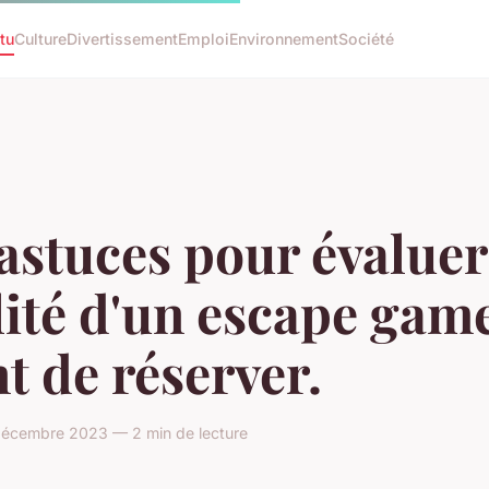
tu
Culture
Divertissement
Emploi
Environnement
Société
astuces pour évaluer
ité d'un escape gam
t de réserver.
écembre 2023 — 2 min de lecture