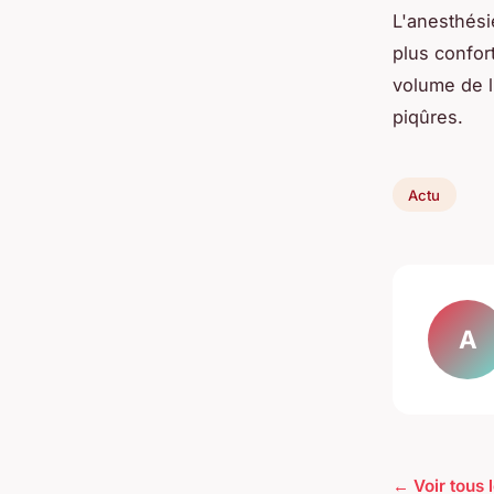
L'anesthési
plus confor
volume de l
piqûres.
Actu
A
← Voir tous l