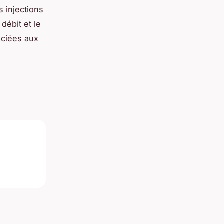
 injections
 débit et le
ociées aux