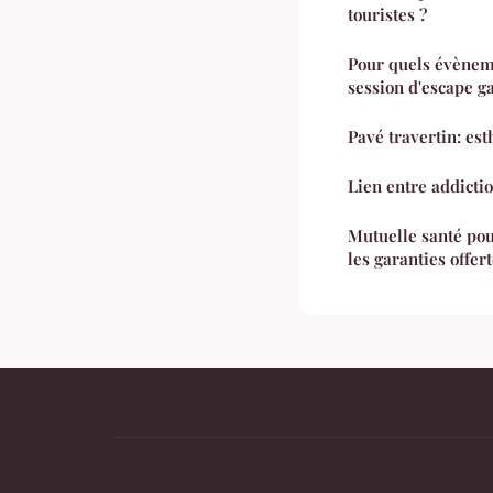
touristes ?
Pour quels évènem
session d'escape g
Pavé travertin: est
Lien entre addictio
Mutuelle santé pou
les garanties offert