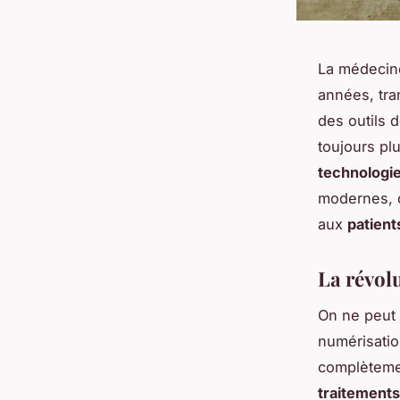
La médecine
années, tra
des outils 
toujours pl
technologie
modernes, c
aux
patient
La révol
On ne peut 
numérisatio
complèteme
traitements