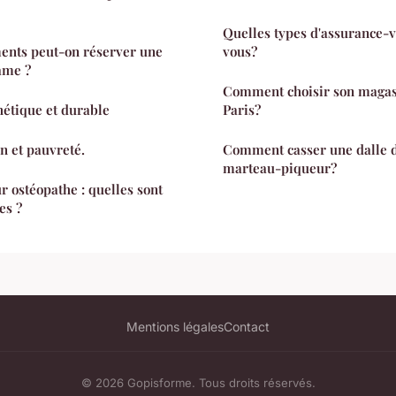
Quelles types d'assurance-v
ents peut-on réserver une
vous?
ame ?
Comment choisir son magas
hétique et durable
Paris?
n et pauvreté.
Comment casser une dalle d
marteau-piqueur?
r ostéopathe : quelles sont
es ?
Mentions légales
Contact
© 2026 Gopisforme. Tous droits réservés.