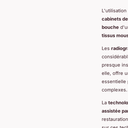
L'utilisati
cabinets de
bouche
d'un
tissus mou
Les
radiog
considérabl
presque in
elle, offre
essentielle
complexes.
La
technol
assistée pa
restauratio
sur ces tec