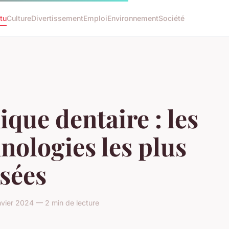
tu
Culture
Divertissement
Emploi
Environnement
Société
ique dentaire : les
nologies les plus
isées
vier 2024 — 2 min de lecture