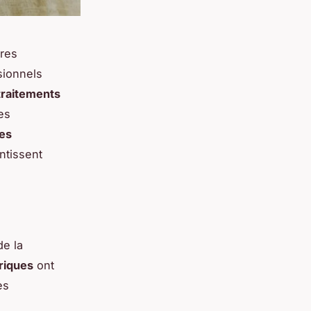
ères
sionnels
traitements
es
res
ntissent
de la
riques
ont
es