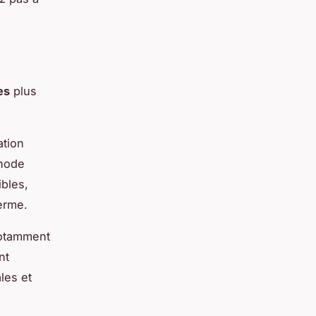
es
plus
ation
thode
ibles,
erme.
notamment
nt
les et