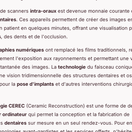
on de scanners
intra-oraux
est devenue monnaie courante 
ntaires
. Ces appareils permettent de créer des images e
 patient en quelques minutes, offrant une visualisation 
s
, des dents et de l'occlusion.
raphies numériques
ont remplacé les films traditionnels, 
ement l'exposition aux rayonnements et permettant une v
stantanée des images. La
technologie
du faisceau coniqu
 une vision tridimensionnelle des structures dentaires et 
 pour la
pose d'implants
et d'autres interventions chirurgi
ogie CEREC
(Ceramic Reconstruction) est une forme de de
r ordinateur
qui permet la conception et la fabrication de
ns
dentaires
sur mesure en un seul rendez-vous. Pour en 
hnologies avant-gardistes et les services offerts, n'hésit