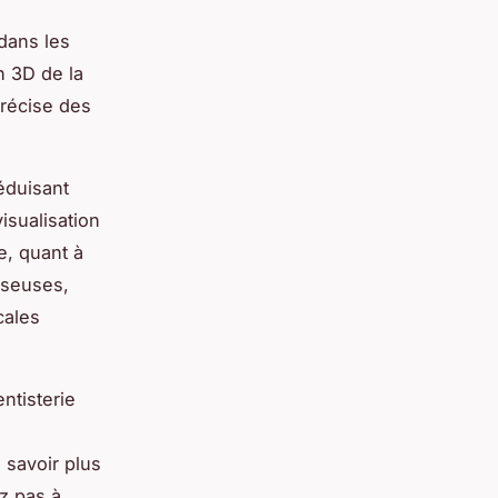
dans les
n 3D de la
précise des
réduisant
isualisation
e, quant à
osseuses,
cales
ntisterie
savoir plus
ez pas à