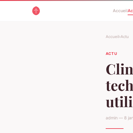
Accueil
Ac
Accueil
›
Actu
ACTU
Clin
tech
util
admin — 8 jan